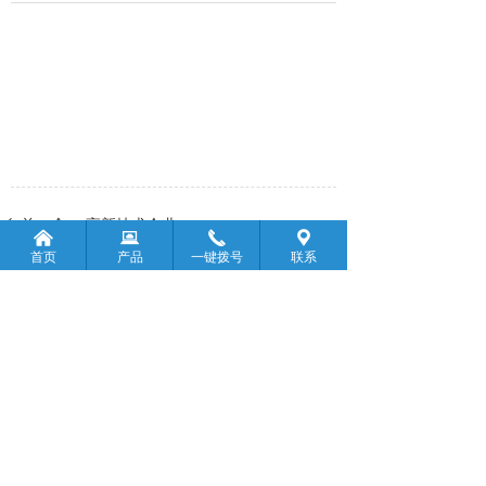
前一个：
高新技术企业
ꄴ
낀
뀵
끅
끇
首页
产品
一键拨号
联系
后一个：
无
ꄲ
版权所有：
宝鸡市顺鑫金属材料有限公司
陕ICP备19008298号